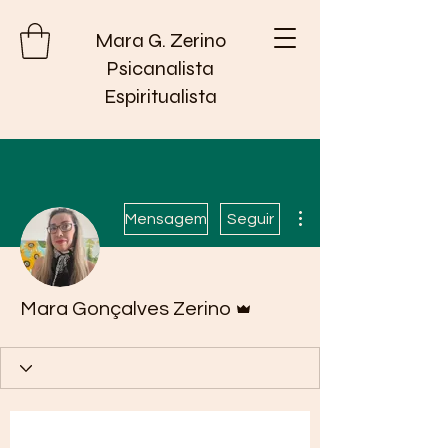
Mara G. Zerino
Psicanalista
Espiritualista
Mais ações
Mensagem
Seguir
Administrador
Mara Gonçalves Zerino