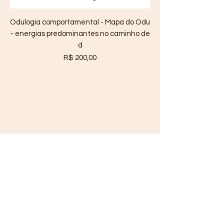
Odulogia comportamental - Mapa do Odu
- energias predominantes no caminho de
d
Preço
R$ 200,00
Formulário de inscrição
Enviar