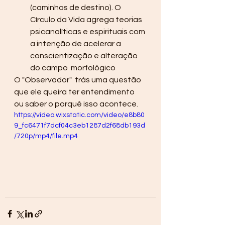
(caminhos de destino). O 
Círculo da Vida agrega teorias 
psicanalíticas e espirituais com 
a intenção de acelerar a 
conscientização e alteração 
do campo  morfológico 
O "Observador"  trás uma questão 
que ele queira ter entendimento 
ou saber o porquê isso acontece. 
https://video.wixstatic.com/video/e8b80
9_fc6471f7dcf04c3eb1287d2f68db193d
/720p/mp4/file.mp4