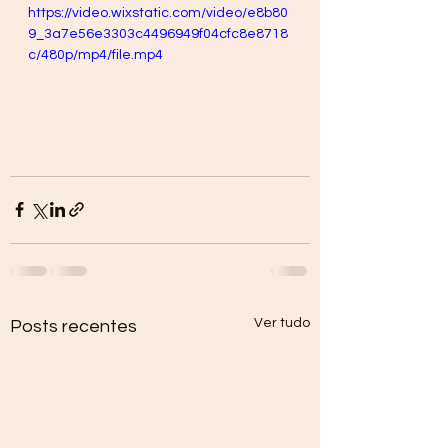
https://video.wixstatic.com/video/e8b80
9_3a7e56e3303c4496949f04cfc8e8718
c/480p/mp4/file.mp4
Ver tudo
Posts recentes